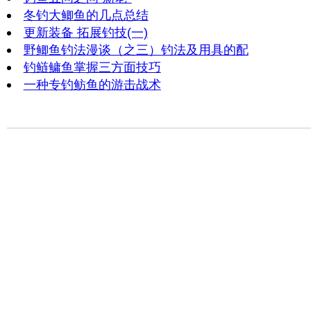
冬钓大鲫鱼的几点总结
更新装备 拓展钓技(一)
野鲫鱼钓法漫谈（之三）钓法及用具的配
钓鲢鳙鱼掌握三方面技巧
一种专钓鲂鱼的游击战术