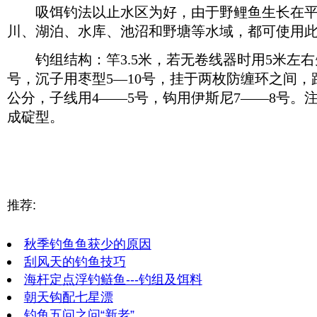
吸饵钓法以止水区为好，由于野鲤鱼生长在平
川、湖泊、水库、池沼和野塘等水域，都可使用
钓组结构：竿3.5米，若无卷线器时用5米左右
号，沉子用枣型5—10号，挂于两枚防缠环之间，距
公分，子线用4——5号，钩用伊斯尼7——8号。
成碇型。
推荐:
秋季钓鱼鱼获少的原因
刮风天的钓鱼技巧
海杆定点浮钓鲢鱼---钓组及饵料
朝天钩配七星漂
钓鱼五问之问“新老”