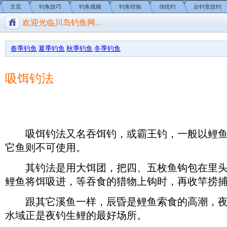
主页
钓鱼技巧
钓鱼视频
钓鱼经验
传统钓
台钓竞技钓
欢迎光临川岛钓鱼网...
川岛钓鱼网/钓鱼视频
春季钓鱼
夏季钓鱼
秋季钓鱼
冬季钓鱼
吸饵钓法
吸饵钓法又名吞饵钓，或霸王钓，一般以鲤鱼
它鱼则不可使用。
其钓法是用大饵团，把四、五枚鱼钩包在里头
鲤鱼将饵吸进，等吞食的猎物上钩时，再收竿捞
跟其它溪鱼一样，辰昏是鲤鱼索食的高潮，夜
水域正是夜钓生鲤的最好场所。