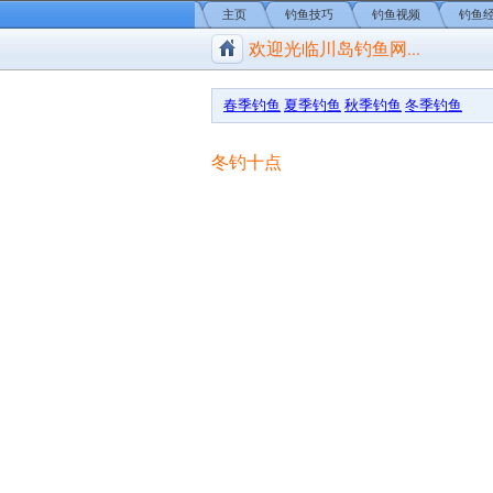
主页
钓鱼技巧
钓鱼视频
钓鱼
欢迎光临川岛钓鱼网...
川岛钓鱼网/钓鱼视频
春季钓鱼
夏季钓鱼
秋季钓鱼
冬季钓鱼
冬钓十点