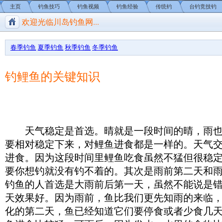
主页
钓鱼技巧
钓鱼视频
钓鱼经验
传统钓
台钓竞技钓
欢迎光临川岛钓鱼网...
川岛钓鱼网/钓鱼视频
春季钓鱼
夏季钓鱼
秋季钓鱼
冬季钓鱼
钓鲤鱼的关键知识
天气稳定是首选。晴就是一段
时间
的晴，雨
要相对稳定下来，对鲤鱼进食都是一样的。天气
进食。因为这段时间里鲤鱼吃食虽然不猛但很稳
要你想钓就没有钓不着的。其次是雨前第二天和
钓鱼的人首选是大雨前后第一天，虽然不能说是
天效果好。因为雨前，鱼比我们更先知雨的来临
化的第二天，鱼已经知道它们要停食或者少食几