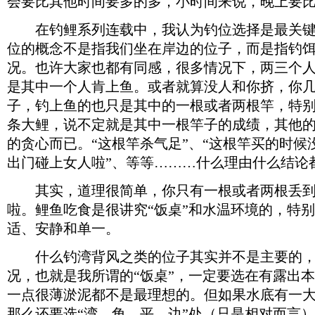
会要比其他时间要多的多，小时间来说，晚上要
在钓鲤系列连载中，我认为钓位选择是最关键
位的概念不是指我们坐在岸边的位子，而是指钓
况。也许大家也都有同感，很多情况下，两三个
是其中一个人肯上鱼。或者就算没人和你挤，你
子，钓上鱼的也只是其中的一根或者两根竿，特
条大鲤，说不定就是其中一根竿子的成绩，其他
的贪心而已。“这根竿杀气足”、“这根竿买的时候
出门碰上女人啦”、等等………什么理由什么结论
其实，道理很简单，你只有一根或者两根丢到
啦。鲤鱼吃食是很讲究“饭桌”和水温环境的，特
适、安静和单一。
什么钓湾背风之类的位子其实并不是主要的，
况，也就是我所谓的“饭桌”，一定要选在有露出
一点很薄淤泥都不是最理想的。但如果水底有一
那么还要选“湾、角、平、边”处（只是相对而言