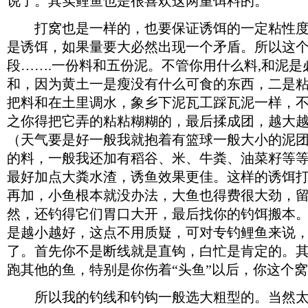
说了。其实鲤鱼也是很喜欢这两重饵料的。
打窝也是一样的，也要保证诱饵的一定粘性度
是诱饵，如果量要大必然出现一个矛盾。所以这
段…….一份料和五份泥。不管你用什么料,和泥
和，因为黄土一是瘦没有什么可食的东西，二是
把料和在土里调水，象乡下泥瓦工踩瓦泥一样，
之你得把它弄的粘粘糊糊的，最后揉成团，越大
（天气要是好一般我就抱着有篮球一般大小的泥
的料，一般我还加有稻谷、米、牛粪、油菜籽等
最好加点大粪水渣，诱鱼效果更佳。这样的诱饵
再加，小鱼根本就没办法，大鱼也得费很大劲，
然，还钓得它们胃口大开，最后找你的钓饵搬本
是越小越好，这点不用质疑，可对专钓鲤鱼来说
了。首先你不是断线就是直钩，白忙是肯定的。
跑其他的鱼，特别是你伤着“头鱼”以后，你这个
所以我的钓线和钓钩一般选大粗型的。当然太