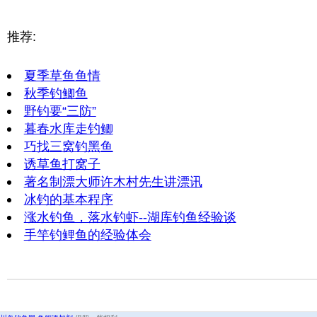
推荐:
夏季草鱼鱼情
秋季钓鲫鱼
野钓要“三防”
暮春水库走钓鲫
巧找三窝钓黑鱼
诱草鱼打窝子
著名制漂大师许木村先生讲漂讯
冰钓的基本程序
涨水钓鱼，落水钓虾--湖库钓鱼经验谈
手竿钓鲤鱼的经验体会