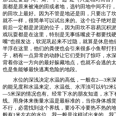
面都是原来被淹的田或者地，选钓田地中间不行
的田坎上最好。因为不管是地还是田，只要出了
就不一样，很简单可以试出来的。这个位子绝对
前后一定都是淤泥的位子，因为田坎不容易沉积
戏玩耍都是在这里，特别是无事练嘴皮子都要找硬
嘴”也很发达，软泥巩起来不过隐，就算是休息他
半浮在这里，他们的粪便也会引来很多小鱼帮打
子，稍有一点异常的动静让它们受到了惊吓，水
背着你这一方向的最好躲藏地点，也就不会逃的
也是鱼能够最快逃离危险的地段。
水位的深浅决定水温的高低，一般在2—3米深
的能见度和水温来定。水温低、水浑浊可以钓2米
—5米深的情况也有。经常下水的朋友知道，水下
线。用身体来衡量水温是最标准的，当你身体感
不行，必需找到这个界线，要冷不冷要热不热的
般有1米左右的水位。我一般是这样试出来的。我