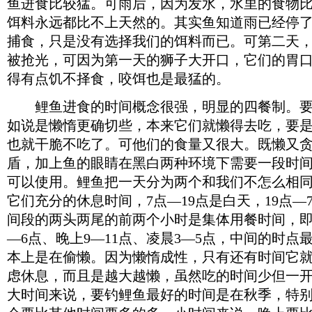
鱼进食比较猛。可雨后，因为发水，水里的食物
饵料永远都比不上天然的。其实鱼知道雨已经停
捕食，只是没有选择我们的饵料而已。可第二天，
被抢光，可因为第一天的狮子大开口，它们的胃
得有点饥不择食，咬饵也是最猛的。
鲤鱼进食的时间概念很强，明显的四餐制。要
如说是懒惰更确切些，本来它们就懒得去吃，要
也就干脆不吃了。可他们的食量又很大。既懒又
盾，加上鱼的眼睛在黑白两种环境下需要一段时间
可以使用。鲤鱼把一天分为两个和我们不怎么相同
它们充分的休息时间，7点—19点是白天，19点—
间段的两头两尾的前两个小时是集体用餐时间，即上
—6点、晚上9—11点、凌晨3—5点，中间的时点
本上是在偷懒。因为懒惰成性，只有还有时间它
虑休息，而且是越大越懒，虽然吃的时间少但一
大时间来说，要钓鲤鱼最好的时间是在秋季，特