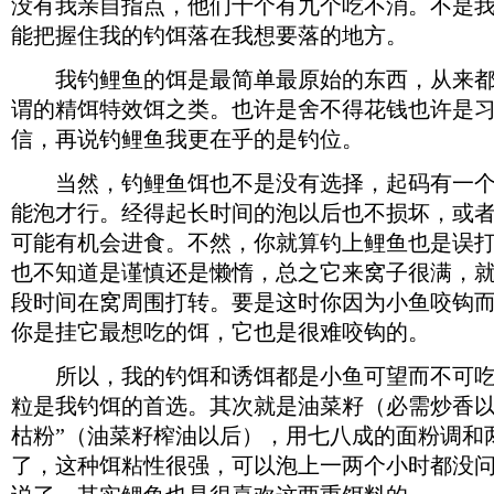
没有我亲自指点，他们十个有九个吃不消。不是
能把握住我的钓饵落在我想要落的地方。
我钓鲤鱼的饵是最简单最原始的东西，从来都
谓的精饵特效饵之类。也许是舍不得花钱也许是
信，再说钓鲤鱼我更在乎的是钓位。
当然，钓鲤鱼饵也不是没有选择，起码有一个
能泡才行。经得起长时间的泡以后也不损坏，或
可能有机会进食。不然，你就算钓上鲤鱼也是误
也不知道是谨慎还是懒惰，总之它来窝子很满，
段时间在窝周围打转。要是这时你因为小鱼咬钩
你是挂它最想吃的饵，它也是很难咬钩的。
所以，我的钓饵和诱饵都是小鱼可望而不可吃
粒是我钓饵的首选。其次就是油菜籽（必需炒香以
枯粉”（油菜籽榨油以后），用七八成的面粉调和
了，这种饵粘性很强，可以泡上一两个小时都没