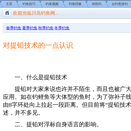
主页
钓鱼技巧
钓鱼视频
钓鱼经验
传统钓
台钓竞技钓
欢迎光临川岛钓鱼网...
川岛钓鱼网/钓鱼视频
春季钓鱼
夏季钓鱼
秋季钓鱼
冬季钓鱼
对提铅技术的一点认识
一、什么是提铅技术
提铅对大家来说也许并不陌生，而且也被广大
应用。如在钓鲤鱼等大体型的鱼时，为了弥补子
由8字环处向上拉起一段距离。但目前将“提铅技术
述，并不多见。
二、提铅对浮标自身语言的影响。