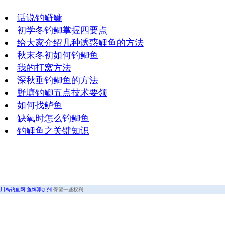
话说钓鲢鳙
初学冬钓鲫掌握四要点
给大家介绍几种诱惑鲤鱼的方法
秋末冬初如何钓鲫鱼
我的打窝方法
深秋垂钓鲫鱼的方法
野塘钓鲫五点技术要领
如何找鲈鱼
缺氧时怎么钓鲫鱼
钓鲤鱼之关键知识
川岛钓鱼网
鱼饵添加剂
保留一些权利.