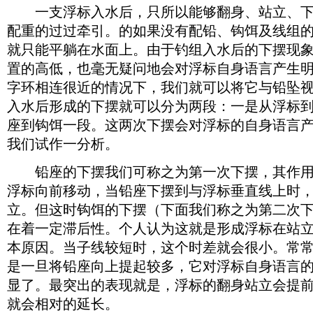
一支浮标入水后，只所以能够翻身、站立、下
配重的过过牵引。的如果没有配铅、钩饵及线组的
就只能平躺在水面上。由于钓组入水后的下摆现
置的高低，也毫无疑问地会对浮标自身语言产生明
字环相连很近的情况下，我们就可以将它与铅坠
入水后形成的下摆就可以分为两段：一是从浮标
座到钩饵一段。这两次下摆会对浮标的自身语言产
我们试作一分析。
铅座的下摆我们可称之为第一次下摆，其作用
浮标向前移动，当铅座下摆到与浮标垂直线上时
立。但这时钩饵的下摆（下面我们称之为第二次
在着一定滞后性。个人认为这就是形成浮标在站
本原因。当子线较短时，这个时差就会很小。常
是一旦将铅座向上提起较多，它对浮标自身语言
显了。最突出的表现就是，浮标的翻身站立会提
就会相对的延长。