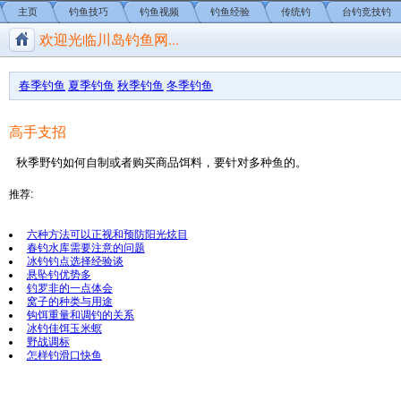
主页
钓鱼技巧
钓鱼视频
钓鱼经验
传统钓
台钓竞技钓
欢迎光临川岛钓鱼网...
川岛钓鱼网/钓鱼视频
春季钓鱼
夏季钓鱼
秋季钓鱼
冬季钓鱼
高手支招
秋季野钓如何自制或者购买商品饵料，要针对多种鱼的。
推荐:
六种方法可以正视和预防阳光炫目
春钓水库需要注意的问题
冰钓钓点选择经验谈
悬坠钓优势多
钓罗非的一点体会
窝子的种类与用途
钩饵重量和调钓的关系
冰钓佳饵玉米螟
野战调标
怎样钓滑口快鱼