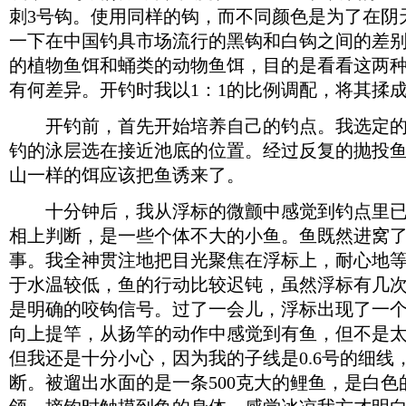
刺3号钩。使用同样的钩，而不同颜色是为了在阴
一下在中国钓具市场流行的黑钩和白钩之间的差
的植物鱼饵和蛹类的动物鱼饵，目的是看看这两
有何差异。开钓时我以1：1的比例调配，将其揉
开钓前，首先开始培养自己的钓点。我选定的钓
钓的泳层选在接近池底的位置。经过反复的抛投
山一样的饵应该把鱼诱来了。
十分钟后，我从浮标的微颤中感觉到钓点里已
相上判断，是一些个体不大的小鱼。鱼既然进窝
事。我全神贯注地把目光聚焦在浮标上，耐心地
于水温较低，鱼的行动比较迟钝，虽然浮标有几
是明确的咬钩信号。过了一会儿，浮标出现了一
向上提竿，从扬竿的动作中感觉到有鱼，但不是
但我还是十分小心，因为我的子线是0.6号的细线
断。被遛出水面的是一条500克大的鲤鱼，是白