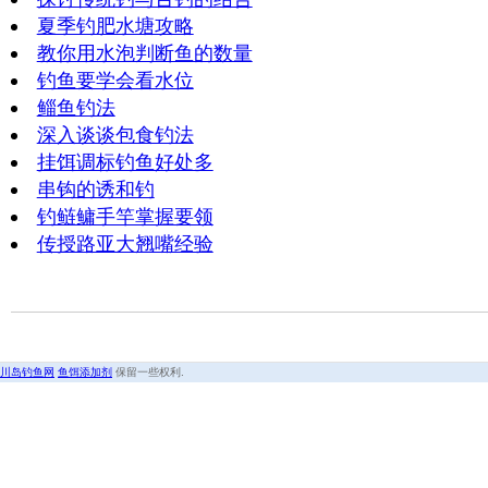
夏季钓肥水塘攻略
教你用水泡判断鱼的数量
钓鱼要学会看水位
鲻鱼钓法
深入谈谈包食钓法
挂饵调标钓鱼好处多
串钩的诱和钓
钓鲢鳙手竿掌握要领
传授路亚大翘嘴经验
川岛钓鱼网
鱼饵添加剂
保留一些权利.