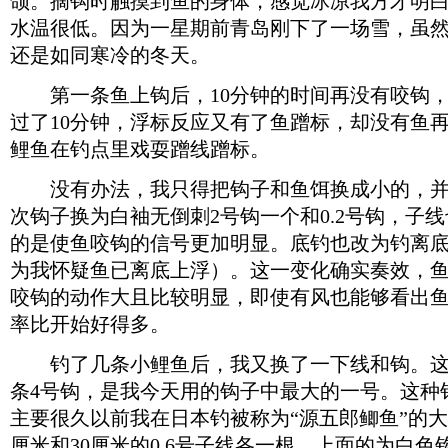
颌。摘钩时触摸到鱼的身体，感觉冰凉我方才明
水温很低。因为一星期前青岛刚下了一场雪，虽
还是如同寒冷的冬天。
第一条鱼上钩后，10分钟的
时间
再没有咬钩
过了10分钟，浮标反应又有了鱼蹭标，却没有鱼
鲤鱼在钓点里戏耍蹭线蹭标。
没有办法，我只得把钩子和鱼饵换成小的，并
次钩子换为白袖无倒刺2号钩一个和0.2号钩，子线
的是使鱼咬钩的信号更加明显。底钓也改为钓离底
为我怀疑鱼已离底上浮）。这一变化确实奏效，
咬钩的动作大且比较明显，即使有风也能够看出
率比开始好得多。
钓了几条小鲤鱼后，我又换了一下线和钩。这
条4号钩，是我今天用的钩子中最大的一号。这种
主要很久以前我在日本钓被称为“源五郎鲫鱼”的大
厘米和30厘米的0.6号子线各一根，上面的为白