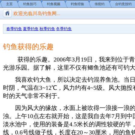
主页
钓鱼技巧
钓鱼视频
钓鱼经验
传统钓
台钓竞技钓
欢迎光临川岛钓鱼网...
川岛钓鱼网/钓鱼视频
春季钓鱼
夏季钓鱼
秋季钓鱼
冬季钓鱼
钓鱼获得的乐趣
获得的乐趣。2006年3月19日，我来到位于
光游乐园。据了解，这里不仅有鲫鱼池还有可钓
我喜欢钓大鱼，所以决定去钓混养鱼池。当日
时阴，气温在3~12℃，风力约有4~5级。风大抛
时的天气非常不利于。
因为风大的缘故，水面上被吹得一浪接一浪的
浊。上午10点左右就开始，这是我自去年7月到
淡水池中，使用的装备是4.5米长的调性较硬的竿
线，0.6号线做子线，长度在20～30厘米，用的