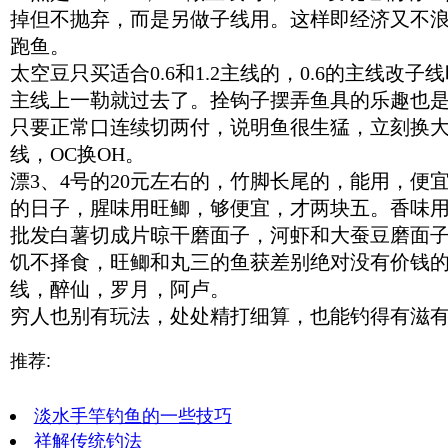
掉但不抛弃，而是另做子线用。这样即经济又不
跑鱼。
太空豆只买适合0.6和1.2主线的，0.6的主线改子
主线上一勒就过去了。拴钩子摆弄鱼具的乐趣也
只要正常口连续切两付，说明鱼很生猛，立刻换
线，OC换OH。
漂3、4号的20元左右的，竹脚长尾的，能用，便
的日子，腥味用旺鲫，够便宜，才两块五。香味
批发白薯切成片晾干磨面子，河虾和大蚕豆磨面
饥不择食，旺鲫和丸三的鱼获差别绝对没有价钱
线，醉仙，罗月，阿卢。
穷人也别有玩法，处处精打细算，也能钓得有滋
推荐:
淡水手竿钓鱼的一些技巧
祥解传统钓法