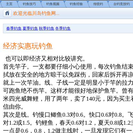
主页
钓鱼技巧
钓鱼视频
钓鱼经验
传统钓
台钓竞技钓
欢迎光临川岛钓鱼网...
川岛钓鱼网/钓鱼视频
春季钓鱼
夏季钓鱼
秋季钓鱼
冬季钓鱼
经济实惠玩钓鱼
也可以即经济又相对比较讲究。
首先竿子。一支都要仔细小心使用，每次
钓鱼
结
拭放在安全的地方晾干以免踩伤，回家后拆开再
就上一次竿油。线、子线一定是明显小于竿的拉
可跑鱼绝不伤竿。这样才能很好地保护鱼竿。曾有
米四光威舞鲤，用了两年，卖了140元，因为买
信由你。
其次是线。钓慢口鲫鱼0.3对0.6。快口0.6对0.8。飞
对1.2或1.5。钓鲤鱼，春天0.6对1.2，夏天0.8或1.
一点是0.6，0.8，1.2做主线时，一旦发现它们