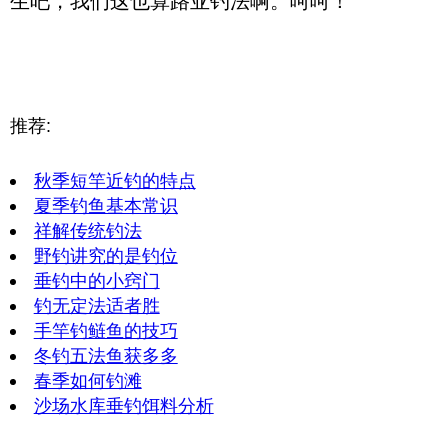
生吧，我们这也算路亚钓法啊。呵呵！
推荐:
秋季短竿近钓的特点
夏季钓鱼基本常识
祥解传统钓法
野钓讲究的是钓位
垂钓中的小窍门
钓无定法适者胜
手竿钓鲢鱼的技巧
冬钓五法鱼获多多
春季如何钓滩
沙场水库垂钓饵料分析