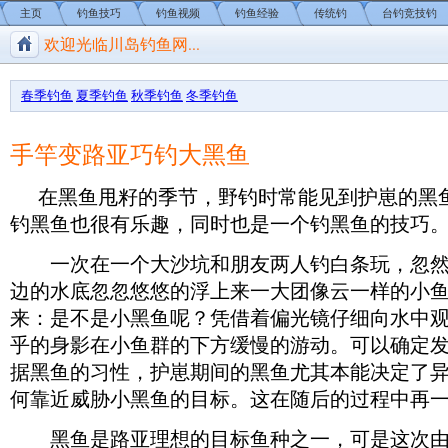
主页
钓鱼技巧
钓鱼视频
钓鱼经验
传统钓
台钓竞技钓
欢迎光临川岛钓鱼网...
川岛钓鱼网/钓鱼视频
春季钓鱼
夏季钓鱼
秋季钓鱼
冬季钓鱼
手竿变路亚巧钓大黑鱼
在黑鱼甩籽的季节，野钓时常能见到护崽的黑
钓黑鱼也很有乐趣，同时也是一个钓黑鱼的技巧
一次在一个大沙坑和朋友两人钓白条玩，忽然
边的水底忽忽悠悠的浮上来一大团像云一样的小
来：是不是小黑鱼呢？凭借着偏光镜仔细向水中
乎的身影在小鱼群的下方缓慢的游动。可以确定
据黑鱼的习性，护崽期间的黑鱼尤其本能决定了
何靠近威胁小黑鱼的目标。这在随后的过程中再
黑鱼是路亚理想的目标鱼种之一，可是这次由