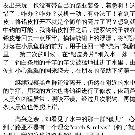
友出来玩。也没有带自己的路亚装备，着急啊！
惜了，咋办？咋办？灵机一动，有办法了！看到
皮，将铅皮打开不就是个简单的亮片了吗？想到
中钩的可能，我将铅皮打开之后，把双钩的子线
铅皮卷回去一点压牢。摘掉线组上的浮漂，将“亮
好落在小黑鱼群的前方，用手往回一带“亮片”就
里.......第二次的时候，在“铅皮亮片”刚入水一
了！钓白条用的手竿的竿尖被猛地扯进了水里，
硬扯小心翼翼的圈来绕去，在朋友的帮助下将第
继续观察黑鱼群还没离开，仍然在附近的水中
的手痒。用我的方法也将钓组进行了修改，依葫
大黑鱼凶猛异常，照咬不误。经过几次脱钩、再
条大黑鱼也俘虏上岸。
高兴之余，却看见了水中的那一群“孤儿”，心
到了路亚不是有一个理念“catch & releas”（