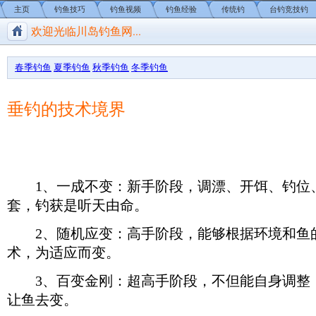
主页
钓鱼技巧
钓鱼视频
钓鱼经验
传统钓
台钓竞技钓
欢迎光临川岛钓鱼网...
川岛钓鱼网/钓鱼视频
春季钓鱼
夏季钓鱼
秋季钓鱼
冬季钓鱼
垂钓的技术境界
1、一成不变：新手阶段，调漂、开饵、钓位
套，钓获是听天由命。
2、随机应变：高手阶段，能够根据环境和鱼
术，为适应而变。
3、百变金刚：超高手阶段，不但能自身调整
让鱼去变。