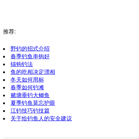
推荐:
野钓的招式介绍
春季钓鱼串钩好
锚钩钓法
鱼的吃相决定漂相
冬天如何用标
春季如何钓滩
赌塘垂钓大鲫鱼
夏季钓鱼莫忘护眼
江钓技巧钓技篇
关于给钓鱼人的安全建议