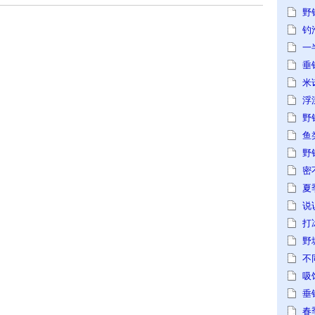
野
钓
一
垂
米
浮
野
鱼
野
密
夏
说
打
野
不
吸
垂
春