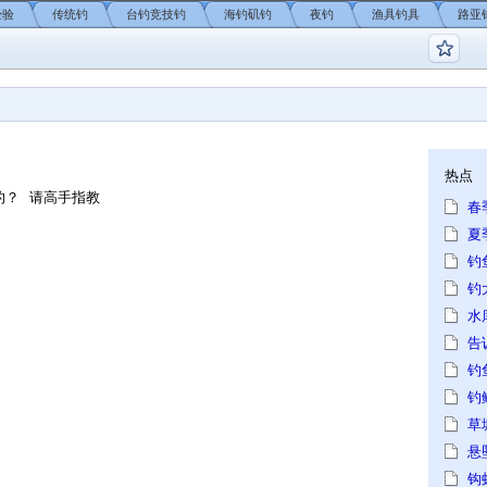
经验
传统钓
台钓竞技钓
海钓矶钓
夜钓
渔具钓具
路亚
钓鱼论坛
热点
的？ 请高手指教
春
夏
钓
钓
水
告
钓
钓
草
悬
钩