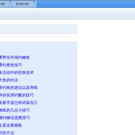
钓鱼
鱼饵钓饵
季野生环境钓鲫鱼
季钓青鱼技巧
鱼活动中的控鱼技术
大鱼的钓法
库钓鱼的选位以及用饵
诉你实用钓鳖的技巧
鱼新手该怎样武装自己
鲫鱼的几点小技巧
塘钓鲫话选窝技巧
坠直击黄鲴鱼
虾的方法