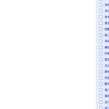
冰
水
冬
鱼
细
秋
早
鲫
钓
想
立
秋
玩
配
鱼
垂
台
在