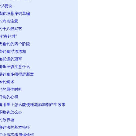
钓8要诀
库陡坡悬岸钓草鳊
钓六点注意
的十八般武艺
解“春钓滩”
天垂钓的四个阶段
春钓鲫浮漂漂相
鱼托漂的冠军
鲫鱼应该注意什么
要钓鲫多须得辟新窝
体钓鲫术
钓的最佳时机
杆坑的心得
饵用量上怎么能使桂花添加剂产生效果
不咬钩怎么办
钓放养塘
湾钓法的基本特征
江中能不能用爆炸饵