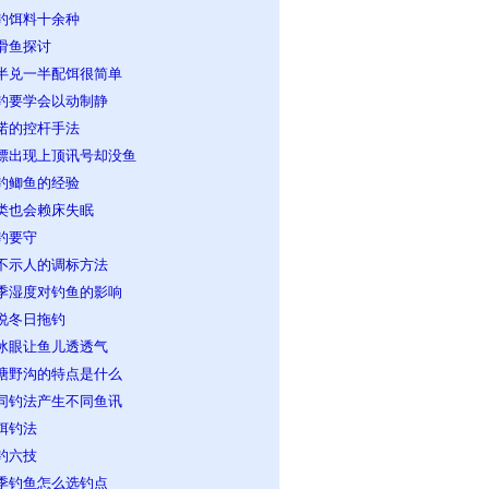
钓饵料十余种
滑鱼探讨
半兑一半配饵很简单
钓要学会以动制静
诺的控杆手法
漂出现上顶讯号却没鱼
钓鲫鱼的经验
类也会赖床失眠
钓要守
不示人的调标方法
季湿度对钓鱼的影响
说冬日拖钓
冰眼让鱼儿透透气
塘野沟的特点是什么
同钓法产生不同鱼讯
饵钓法
钓六技
季钓鱼怎么选钓点