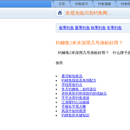
主页
钓鱼技巧
钓鱼视频
钓鱼
欢迎光临川岛钓鱼网...
川岛钓鱼网/钓鱼视频
春季钓鱼
夏季钓鱼
秋季钓鱼
冬季钓鱼
钓鲫鱼2米水深用几号渔标好用？
钓鲫鱼2米深用几号渔标好用？ 什么牌子
推荐:
看浮标知鱼讯
钓鲤鱼线组及鱼饵配方
寻找草鱼钓点
冬天钓鲫鱼：如何选位
评价悬坠钓和传统钓的优缺点
手竿水库钓鱼漫谈
江湖晕钓心法秘籍
手握长竿甩大鞭
风浪中如何观漂
钓鲤鱼的关键知识